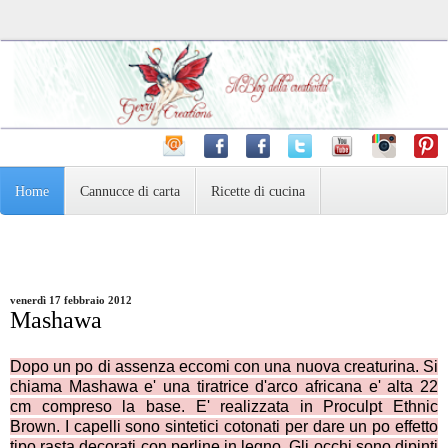
Home
Cannucce di carta
Ricette di cucina
Pasta Madre e dintorni
Varie
Fotografia
venerdì 17 febbraio 2012
Mashawa
Dopo un po di assenza eccomi con una nuova creaturina. Si
chiama Mashawa e' una tiratrice d'arco africana e' alta 22
cm compreso la base. E' realizzata in Proculpt
Ethnic
Brown. I capelli sono sintetici cotonati per dare un po effetto
tipo rasta decorati con perline in legno. Gli occhi sono dipinti