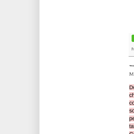
P
ven
M
D
c
c
so
pe
ta