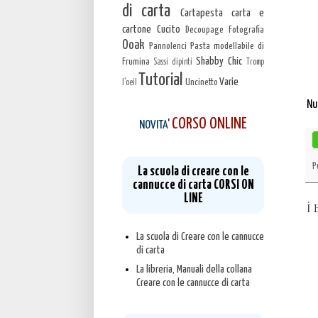
di carta
Cartapesta carta e
cartone
Cucito
Decoupage
Fotografia
Ooak
Pannolenci
Pasta modellabile di
Shabby Chic
Frumina
Sassi dipinti
Tromp
Tutorial
Varie
Uncinetto
l'oeil
Nu
CORSO ONLINE
NOVITA'
P
La scuola di creare con le
cannucce di carta CORSI ON
LINE
İ
La scuola di Creare con le cannucce
di carta
La libreria, Manuali della collana
Creare con le cannucce di carta