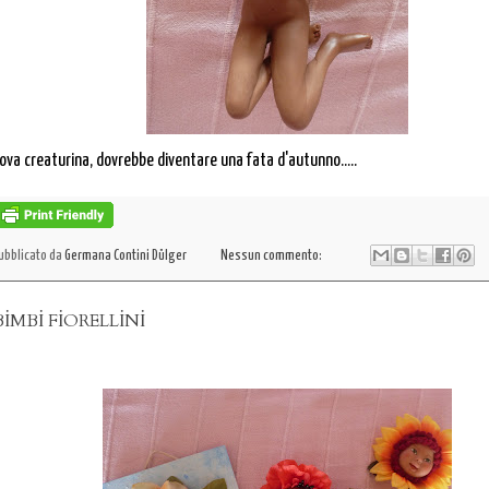
ova creaturina, dovrebbe diventare una fata d'autunno.....
ubblicato da
Germana Contini Dülger
Nessun commento:
 BİMBİ FİORELLİNİ