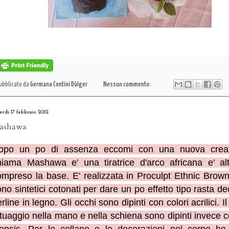
ubblicato da
Germana Contini Dülger
Nessun commento:
erdì 17 febbraio 2012
ashawa
opo un po di assenza eccomi con una nuova creat
hiama Mashawa e' una tiratrice d'arco africana e' a
ompreso la base. E' realizzata in Proculpt
Ethnic Brown.
no sintetici cotonati per dare un po effetto tipo rasta de
rline in legno. Gli occhi sono dipinti con colori acrilici. Il
tuaggio nella mano e nella schiena sono dipinti invece co