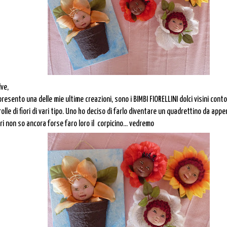
lve,
 presento una delle mie ultime creazioni, sono i BIMBI FIORELLINI dolci visini
conto
olle di fiori di vari tipo. Uno ho deciso di farlo diventare
un quadrettino da appen
tri non so ancora forse faro loro il
corpicino... vedremo