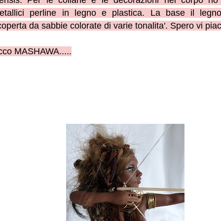
ensis. Per le collane e le decorazioni nel corpo ho u
etallici perline in legno e plastica. La base il legn
coperta da sabbie colorate di varie tonalita'. Spero vi piac
cco MASHAWA.....