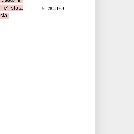
sato fili
o e' stata
►
2011
(20)
cia.