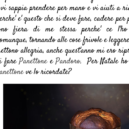
 vi sappia prendere per mano e vi aiuti a ri
erche' e' questo che si deve fare, cadere per 
ono fiera di me stessa perche' ce l'ho
omunque, tornando alle cose frivole e legger
ettono allegria, anche quest'anno mi ero ri
i fare
Panettone
e
Pandoro
. Per Natale ho 
anettone
ve lo ricordate?