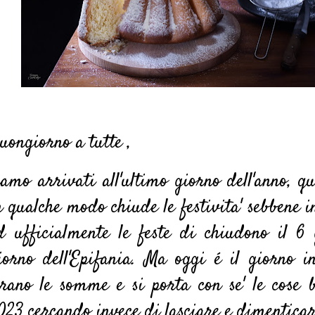
uongiorno a tutte ,
iamo arrivati all'ultimo giorno dell'anno, qu
n qualche modo chiude le festivita' sebbene in
d ufficialmente le feste di chiudono il 6
iorno dell'Epifania.
Ma oggi é il giorno in
irano le somme e si porta con se' le cose b
023 cercando invece di lasciare e dimenticar