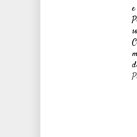
e
P
s
C
m
d
P