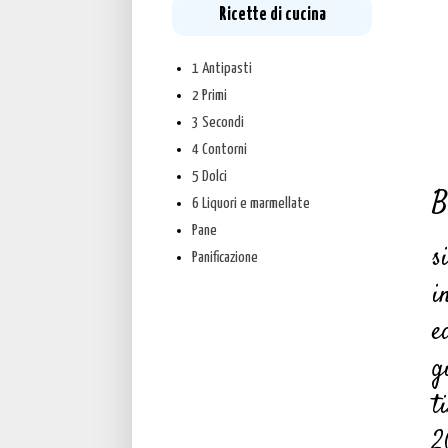
Ricette di cucina
1 Antipasti
2 Primi
3 Secondi
4 Contorni
5 Dolci
B
6 Liquori e marmellate
Pane
s
Panificazione
i
e
g
t
2