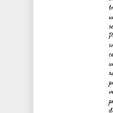
b
u
s
P
s
c
u
r
p
v
p
d