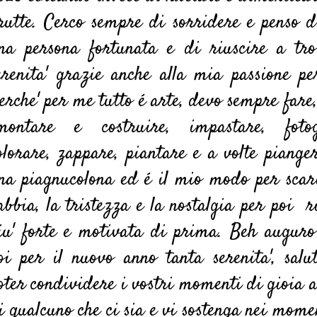
rutte. Cerco sempre di sorridere e penso d
na persona fortunata e di riuscire a tro
erenita' grazie anche alla mia passione per
erche' per me tutto é arte, devo sempre fare,
montare e costruire, impastare, fotog
olorare, zappare, piantare e a volte piange
na piagnucolona ed é il mio modo per scar
abbia, la tristezza e la nostalgia per poi r
iu' forte e motivata di prima. Beh auguro
oi per il nuovo anno tanta serenita', salu
oter condividere i vostri momenti di gioia a
i qualcuno che ci sia e vi sostenga nei mome