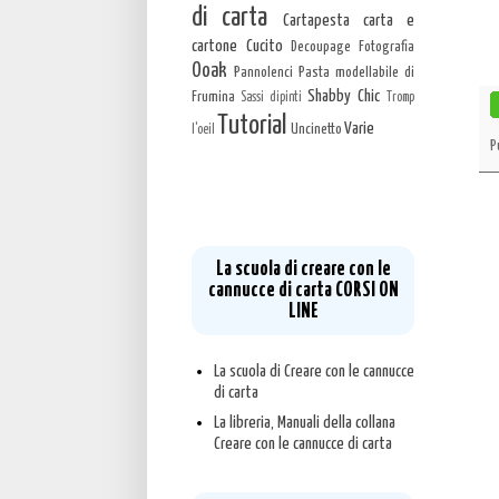
di carta
Cartapesta carta e
cartone
Cucito
Decoupage
Fotografia
Ooak
Pannolenci
Pasta modellabile di
Shabby Chic
Frumina
Sassi dipinti
Tromp
Tutorial
Varie
Uncinetto
l'oeil
P
La scuola di creare con le
cannucce di carta CORSI ON
LINE
La scuola di Creare con le cannucce
di carta
La libreria, Manuali della collana
Creare con le cannucce di carta