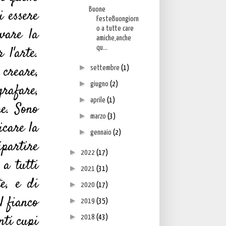
Buone
i essere
FesteBuongiorn
o a tutte care
vare la
amiche,anche
 l'arte.
qu...
 creare,
►
settembre
(1)
►
giugno
(2)
rafare,
►
aprile
(1)
re. Sono
►
marzo
(3)
icare la
►
gennaio
(2)
ipartire
►
2022
(17)
 a tutti
►
2021
(31)
te, e di
►
2020
(17)
l fianco
►
2019
(35)
nti cupi
►
2018
(43)