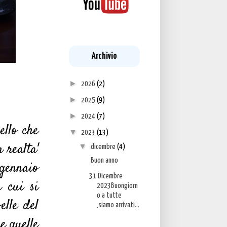
Archivio
►
2026
(2)
►
2025
(9)
►
2024
(7)
ello che
▼
2023
(13)
 realta'
▼
dicembre
(4)
Buon anno
 gennaio
31 Dicembre
 cui si
2023Buongiorn
o a tutte
elle del
,siamo arrivati...
e quelle