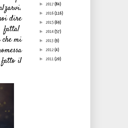
►
2017
(84)
alzarvi.
►
2016
(116)
poi dire
►
2015
(69)
 fatta!
►
2014
(57)
e che mi
►
2013
(9)
promessa
►
2012
(4)
fatto il
►
2011
(20)