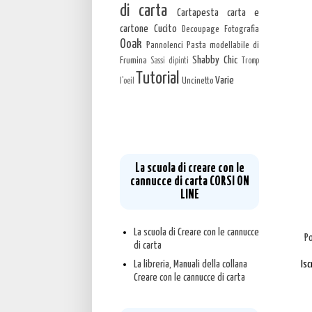
di carta
Cartapesta carta e
cartone
Cucito
Decoupage
Fotografia
Ooak
Pannolenci
Pasta modellabile di
Shabby Chic
Frumina
Sassi dipinti
Tromp
Tutorial
Varie
Uncinetto
l'oeil
La scuola di creare con le
cannucce di carta CORSI ON
LINE
La scuola di Creare con le cannucce
P
di carta
Isc
La libreria, Manuali della collana
Creare con le cannucce di carta