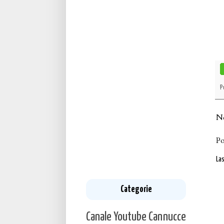
P
N
P
La
Categorie
Canale Youtube
Cannucce