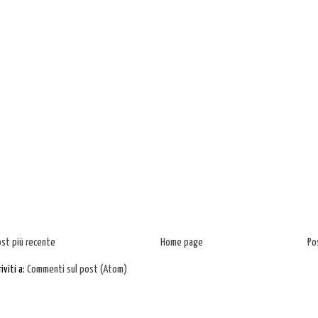
ost più recente
Home page
Po
riviti a:
Commenti sul post (Atom)