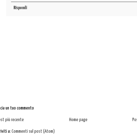
Rispondi
scia un tuo commento
ost più recente
Home page
Po
riviti a:
Commenti sul post (Atom)