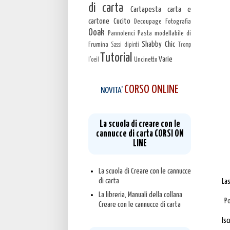
di carta
Cartapesta carta e
cartone
Cucito
Decoupage
Fotografia
Ooak
Pannolenci
Pasta modellabile di
Shabby Chic
Frumina
Sassi dipinti
Tromp
Tutorial
Varie
Uncinetto
l'oeil
CORSO ONLINE
NOVITA'
La scuola di creare con le
cannucce di carta CORSI ON
LINE
La scuola di Creare con le cannucce
di carta
La
La libreria, Manuali della collana
P
Creare con le cannucce di carta
Isc