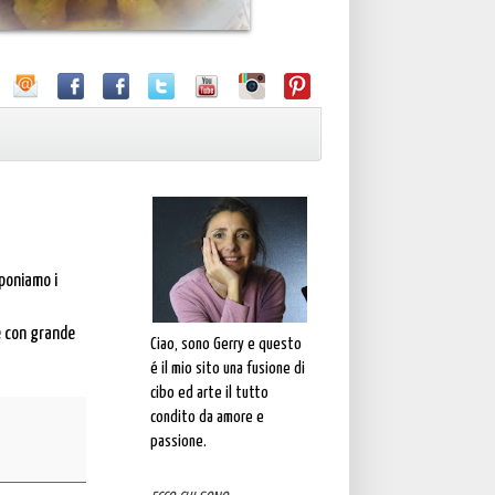
oponiamo i
e con grande
Ciao, sono Gerry e questo
é il mio sito una fusione di
cibo ed arte il tutto
condito da amore e
passione.