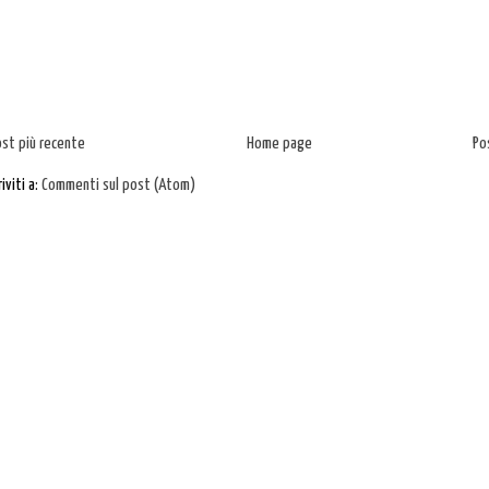
ost più recente
Home page
Po
riviti a:
Commenti sul post (Atom)