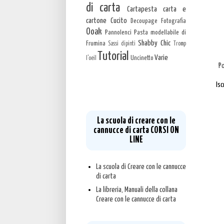
di carta
Cartapesta carta e
cartone
Cucito
Decoupage
Fotografia
Ooak
Pannolenci
Pasta modellabile di
Shabby Chic
Frumina
Sassi dipinti
Tromp
Tutorial
Varie
Uncinetto
l'oeil
P
Isc
CORSO ONLINE
NOVITA'
La scuola di creare con le
cannucce di carta CORSI ON
LINE
La scuola di Creare con le cannucce
di carta
La libreria, Manuali della collana
Creare con le cannucce di carta