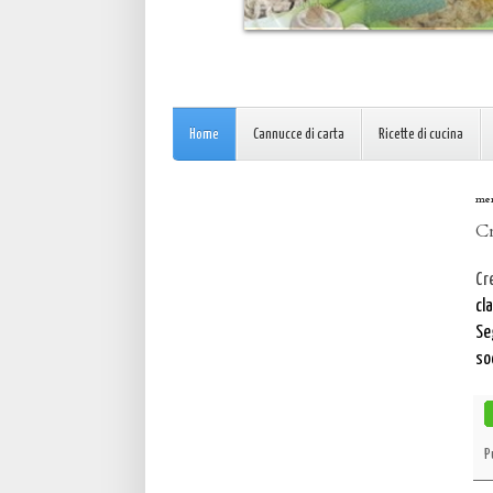
Home
Cannucce di carta
Ricette di cucina
mer
Cr
Cr
cla
Se
so
P