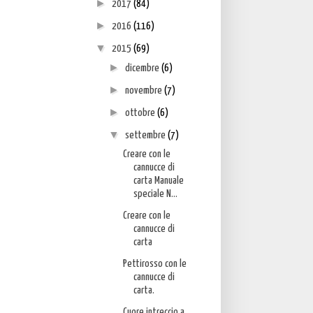
►
2017
(84)
►
2016
(116)
▼
2015
(69)
►
dicembre
(6)
►
novembre
(7)
►
ottobre
(6)
▼
settembre
(7)
Creare con le
cannucce di
carta Manuale
speciale N...
Creare con le
cannucce di
carta
Pettirosso con le
cannucce di
carta.
Cuore intreccio a