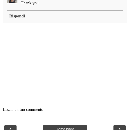
Thank you
Rispondi
Lascia un tuo commento
‹
›
Home page