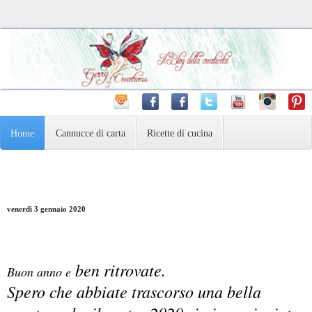
Home
Cannucce di carta
Ricette di cucina
Pasta Madre e dintorni
Varie
Fotografia
venerdì 3 gennaio 2020
ben ritrovate.
Buon anno e
Spero che abbiate trascorso una bella