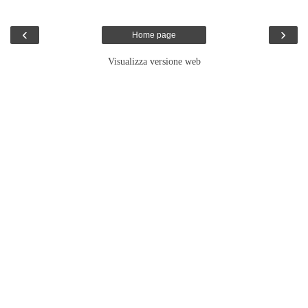
‹
›
Home page
Visualizza versione web