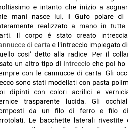
oltissimo e intanto che inizio a sognar
ie mani nasce lui, il Gufo polare di 
nteramente realizzato a mano in tutte
arti. Il corpo é stato creato intrecc
annucce di carta
e l'intreccio impiegato d
uello cosi' detto alla radice. Per il coll
sato un altro tipo di
intreccio
che poi ho "
empre con le cannucce di carta. Gli occh
ecco sono stati modellati con pasta polim
oi dipinti con colori acrilici e vernici
ernice trasparente lucida. Gli occhia
omposti da un filo di ferro e filo 
rrotolati. Le bacchette laterali rivestit