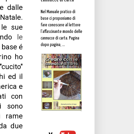
cannucce di carta"
e dalle
Nel Manuale pratico di
Natale.
base ci proponiamo di
fare conoscere al lettore
 le sue
l’affascinante mondo delle
iando
le
cannucce di carta. Pagina
dopo pagina, ...
i base é
arino ho
cucito"
i ed il
erica e
ati con
li sono
di rame
e da due