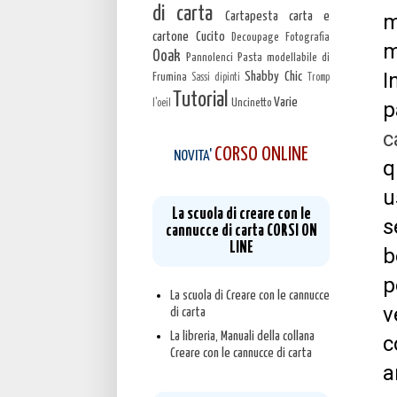
di carta
m
Cartapesta carta e
cartone
Cucito
Decoupage
Fotografia
m
Ooak
Pannolenci
Pasta modellabile di
I
Shabby Chic
Frumina
Sassi dipinti
Tromp
Tutorial
Varie
Uncinetto
p
l'oeil
c
CORSO ONLINE
NOVITA'
q
u
La scuola di creare con le
s
cannucce di carta CORSI ON
LINE
b
p
La scuola di Creare con le cannucce
v
di carta
La libreria, Manuali della collana
c
Creare con le cannucce di carta
a