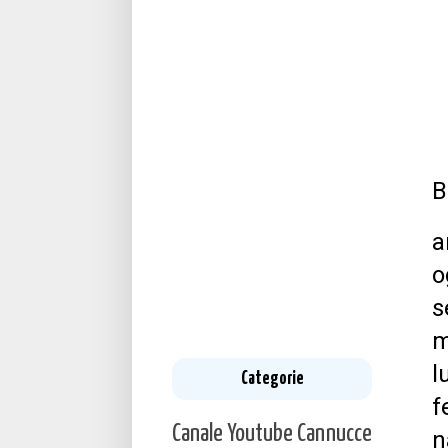
B
a
o
s
m
l
Categorie
f
Canale Youtube
Cannucce
n