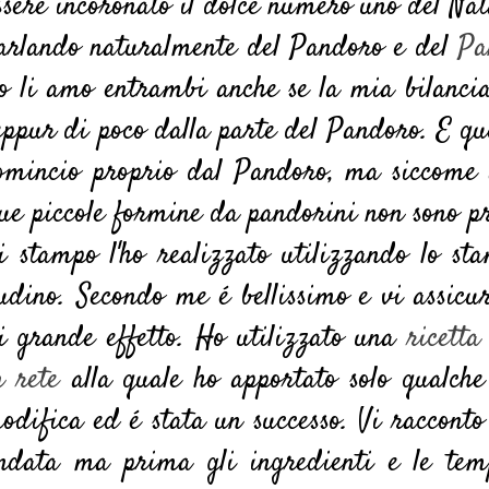
ssere incoronato il dolce numero uno del Nata
arlando naturalmente del Pandoro e del
Pa
o li amo entrambi anche se la mia bilanci
eppur di poco dalla parte del Pandoro. E qu
omincio proprio dal Pandoro, ma siccome 
ue piccole formine da pandorini non sono p
i stampo l'ho realizzato utilizzando lo s
udino. Secondo me é bellissimo e vi assicu
i grande effetto. Ho utilizzato una
ricetta
n rete
alla quale ho apportato solo qualche
odifica ed é stata un successo. Vi raccont
ndata ma prima gli ingredienti e le temp