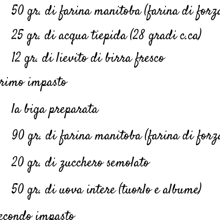
50 gr. di farina manitoba (farina di forz
25 gr. di acqua tiepida (28 gradi c.ca)
12 gr. di lievito di birra fresco
rimo impasto
la biga preparata
90 gr. di farina manitoba (farina di forz
20 gr. di zucchero semolato
50 gr. di uova intere (tuorlo e albume)
econdo impasto