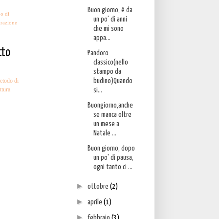
Buon giorno, é da
o di
un po' di anni
razione
che mi sono
appa...
tto
Pandoro
classico(nello
stampo da
etodo di
budino)Quando
ttura
si...
Buongiorno,anche
se manca oltre
un mese a
Natale ...
Buon giorno, dopo
un po' di pausa,
ogni tanto ci ...
►
ottobre
(2)
►
aprile
(1)
►
febbraio
(3)