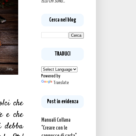
ECCO CHI SONO...
Cerca nel blog
TRADUCI
Powered by
Translate
olci che
Post in evidenza
te e che
Manuali Collana
hi debba
"Creare con le