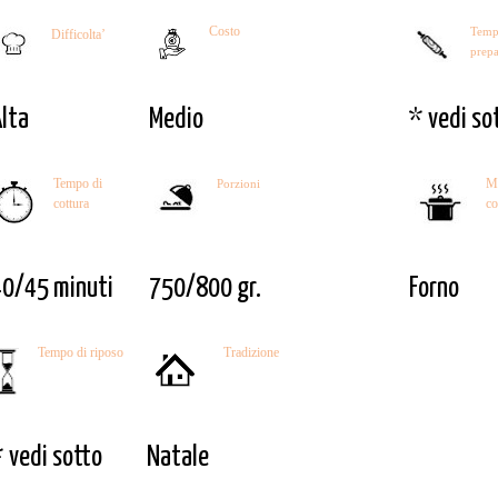
Costo
Temp
Difficolta’
prepa
lta
Medio
* vedi so
Tempo di
M
Porzioni
cottura
co
40/45 minuti
750/800 gr.
Forno
Tempo di riposo
Tradizione
 vedi sotto
Natale