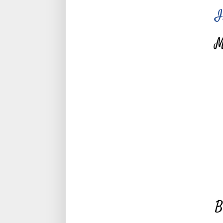
I
M
B