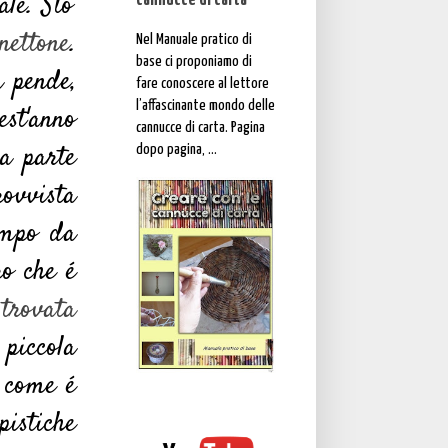
le. Sto'
cannucce di carta"
nettone
.
Nel Manuale pratico di
base ci proponiamo di
a pende,
fare conoscere al lettore
l’affascinante mondo delle
est'anno
cannucce di carta. Pagina
a parte
dopo pagina, ...
rovvista
tampo da
ro che é
 trovata
 piccola
o come é
istiche