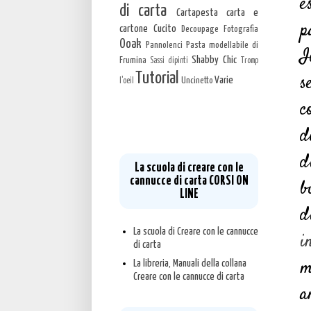
e
di carta
Cartapesta carta e
p
cartone
Cucito
Decoupage
Fotografia
Ooak
Pannolenci
Pasta modellabile di
I
Shabby Chic
Frumina
Sassi dipinti
Tromp
Tutorial
s
Varie
Uncinetto
l'oeil
c
CORSO ONLINE
NOVITA'
d
d
La scuola di creare con le
cannucce di carta CORSI ON
b
LINE
d
La scuola di Creare con le cannucce
i
di carta
m
La libreria, Manuali della collana
Creare con le cannucce di carta
a