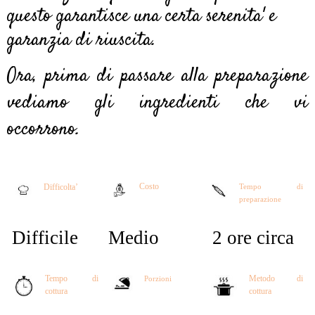
questo garantisce una certa serenita' e
garanzia di riuscita.
Ora, prima di passare alla preparazione
vediamo gli ingredienti che vi
occorrono.
Costo
Difficolta’
Tempo di
preparazione
Difficile
Medio
2 ore circa
Tempo di
Metodo di
Porzioni
cottura
cottura