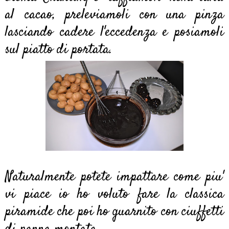
al cacao, preleviamoli con una pinza
lasciando cadere l'eccedenza e posiamoli
sul piatto di portata.
Naturalmente potete impattare come piu'
vi piace io ho voluto fare la classica
piramide che poi ho guarnito con ciuffetti
di panna montata.