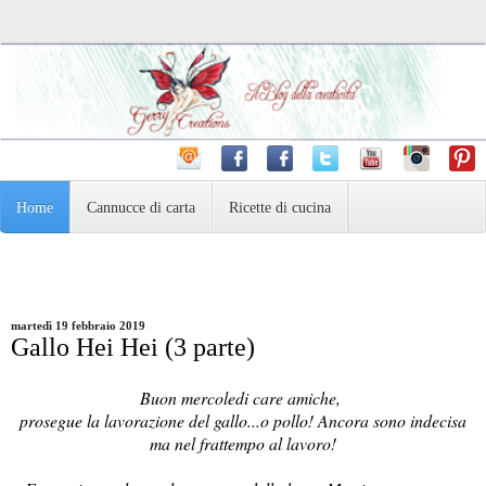
Home
Cannucce di carta
Ricette di cucina
Pasta Madre e dintorni
Varie
Fotografia
martedì 19 febbraio 2019
Gallo Hei Hei (3 parte)
Buon mercoledi care amiche,
prosegue la lavorazione del gallo...o pollo! Ancora sono indecisa
ma nel frattempo al lavoro!