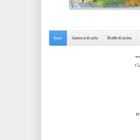
Home
Cannucce di carta
Ricette di cucina
ven
Ga
t