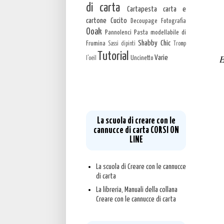
di carta
Cartapesta carta e
cartone
Cucito
Decoupage
Fotografia
Ooak
Pannolenci
Pasta modellabile di
Shabby Chic
Frumina
Sassi dipinti
Tromp
Tutorial
E
Varie
Uncinetto
l'oeil
La scuola di creare con le
cannucce di carta CORSI ON
LINE
La scuola di Creare con le cannucce
di carta
La libreria, Manuali della collana
Creare con le cannucce di carta