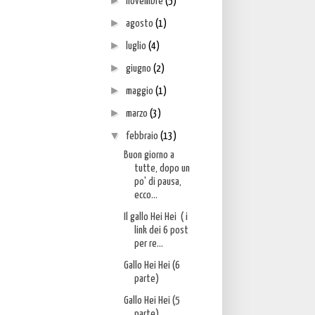
►
novembre
(5)
►
agosto
(1)
►
luglio
(4)
►
giugno
(2)
►
maggio
(1)
►
marzo
(3)
▼
febbraio
(13)
Buon giorno a
tutte, dopo un
po' di pausa,
ecco...
Il gallo Hei Hei ( i
link dei 6 post
per re...
Gallo Hei Hei (6
parte)
Gallo Hei Hei (5
parte)