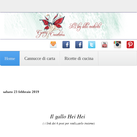
Home
Cannucce di carta
Ricette di cucina
Pasta Madre e dintorni
Varie
Fotografia
sabato 23 febbraio 2019
Il gallo Hei Hei
( i link dei 6 post per realizzarlo insieme)